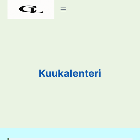
Siirry
sisältöön
Kuukalenteri