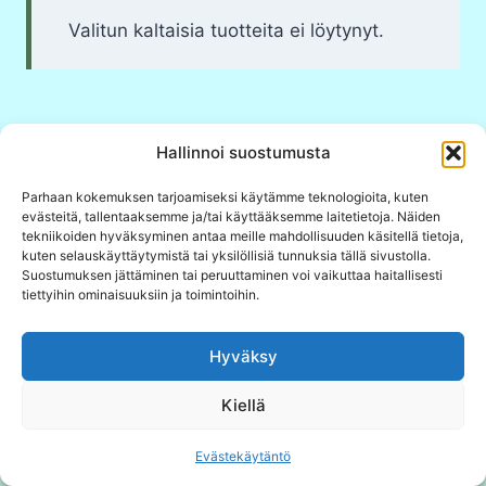
Valitun kaltaisia tuotteita ei löytynyt.
Hallinnoi suostumusta
Parhaan kokemuksen tarjoamiseksi käytämme teknologioita, kuten
evästeitä, tallentaaksemme ja/tai käyttääksemme laitetietoja. Näiden
tekniikoiden hyväksyminen antaa meille mahdollisuuden käsitellä tietoja,
kuten selauskäyttäytymistä tai yksilöllisiä tunnuksia tällä sivustolla.
Suostumuksen jättäminen tai peruuttaminen voi vaikuttaa haitallisesti
Luonnonrytmit.fi - kaikki oikeudet pidätetään.
tiettyihin ominaisuuksiin ja toimintoihin.
https://luonnonrytmit.fi/rekisteri-ja-
Hyväksy
tietosuojaseloste
Kiellä
https://luonnonrytmit.fi/tilaus-ja-toimitusehdot
Evästekäytäntö