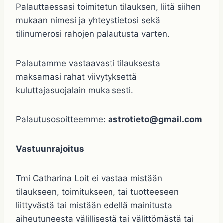
Palauttaessasi toimitetun tilauksen, liitä siihen
mukaan nimesi ja yhteystietosi sekä
tilinumerosi rahojen palautusta varten.
Palautamme vastaavasti tilauksesta
maksamasi rahat viivytyksettä
kuluttajasuojalain mukaisesti.
Palautusosoitteemme:
astrotieto@gmail.com
Vastuunrajoitus
Tmi Catharina Loit ei vastaa mistään
tilaukseen, toimitukseen, tai tuotteeseen
liittyvästä tai mistään edellä mainitusta
aiheutuneesta välillisestä tai välittömästä tai