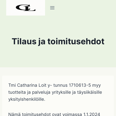
Siirry
sisältöön
Tilaus ja toimitusehdot
Tmi Catharina Loit y- tunnus 1710613-5 myy
tuotteita ja palveluja yrityksille ja täysiikäisille
yksityishenkilöille.
Nämä toimitusehdot ovat voimassa 1.1.2024