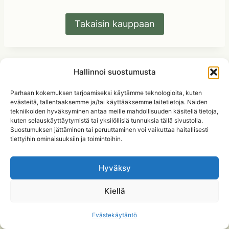
Takaisin kauppaan
Hallinnoi suostumusta
Parhaan kokemuksen tarjoamiseksi käytämme teknologioita, kuten
evästeitä, tallentaaksemme ja/tai käyttääksemme laitetietoja. Näiden
tekniikoiden hyväksyminen antaa meille mahdollisuuden käsitellä tietoja,
kuten selauskäyttäytymistä tai yksilöllisiä tunnuksia tällä sivustolla.
Suostumuksen jättäminen tai peruuttaminen voi vaikuttaa haitallisesti
Luonnonrytmit.fi - kaikki oikeudet pidätetään.
tiettyihin ominaisuuksiin ja toimintoihin.
https://luonnonrytmit.fi/rekisteri-ja-
Hyväksy
tietosuojaseloste
Kiellä
https://luonnonrytmit.fi/tilaus-ja-toimitusehdot
Evästekäytäntö